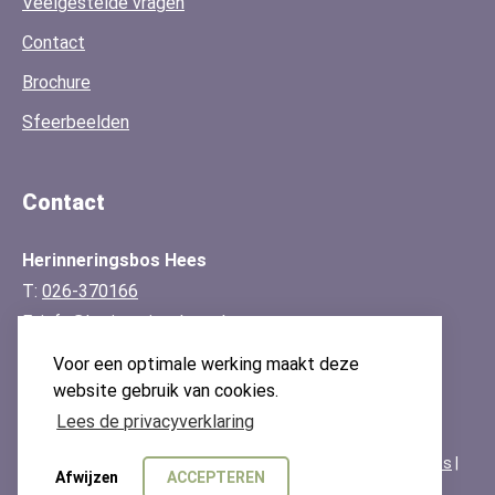
Veelgestelde vragen
Contact
Brochure
Sfeerbeelden
Contact
Herinneringsbos Hees
T:
026-370166
E:
info@herinneringsbos.nl
KvK: 91143861
Voor een optimale werking maakt deze
Contactgegevens & route
website gebruik van cookies.
Lees de privacyverklaring
© Herinneringsbos.nl - Alle rechten voorbehouden |
Cookies
|
Afwijzen
ACCEPTEREN
Privacyverklaring