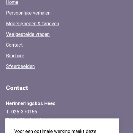
Home
Persoonlijke verhalen
Mogelijkheden & tarieven
Veelgestelde vragen
Contact
Brochure
Sfeerbeelden
Contact
Herinneringsbos Hees
T:
026-370166
E:
info@herinneringsbos.nl
KvK: 91143861
Voor een optimale werking maakt deze