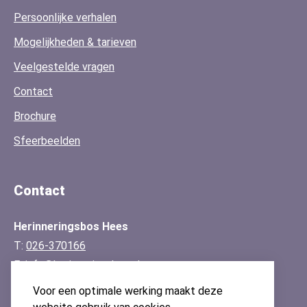
Persoonlijke verhalen
Mogelijkheden & tarieven
Veelgestelde vragen
Contact
Brochure
Sfeerbeelden
Contact
Herinneringsbos Hees
T:
026-370166
E:
info@herinneringsbos.nl
KvK: 91143861
Voor een optimale werking maakt deze
Contactgegevens & route